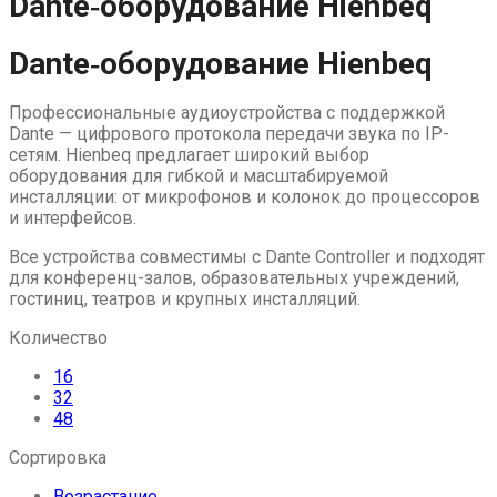
Dante‑оборудование Hienbeq
to
content
Dante‑оборудование Hienbeq
Профессиональные аудиоустройства с поддержкой
Dante — цифрового протокола передачи звука по IP-
сетям. Hienbeq предлагает широкий выбор
оборудования для гибкой и масштабируемой
инсталляции: от микрофонов и колонок до процессоров
и интерфейсов.
Все устройства совместимы с Dante Controller и подходят
для конференц-залов, образовательных учреждений,
гостиниц, театров и крупных инсталляций.
Количество
16
32
48
Сортировка
Возрастание