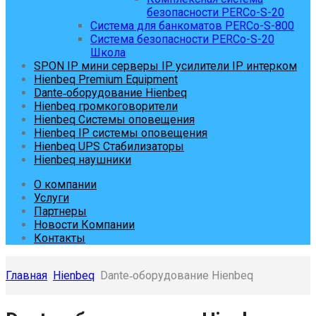
безопасности PERCo-S-20
Система для банкоматов PERCo-S-800
Система безопасности PERCo-S-20
Школа
SPON IP мини серверы IP усилители IP интерком
Hienbeq Premium Equipment
Dante‑оборудование Hienbeq
Hienbeq громкоговорители
Hienbeq Системы оповещения
Hienbeq IP системы оповещения
Hienbeq UPS Стабилизаторы
Hienbeq наушники
О компании
Услуги
Партнеры
Новости Компании
Контакты
Главная
Hienbeq
Dante‑оборудование Hienbeq
Skip