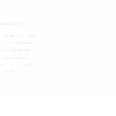
Категории
Dante- оборудование
IP-системы оповещения
Громкоговорители
Системы оповещения
Стабилизаторы и UPS
Наушники