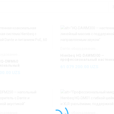
Dante‑оборудование Hienbeq
,
H
Dante‑оборудование Hienbeq
,
Hienbeq
Hienbeq HQ‑DAWM300 —
профессиональный настенн
 HQ-DWM60
громкоговоритель с Dante
иональный
61 079 200.00
UZS
воритель (колонка)
800.00
UZS
Dante‑оборудование Hienbeq
,
Hienbeq
Dante‑оборудование Hienbeq
,
H