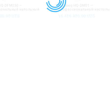
HQ‑DFM250 —
Hienbeq HQ‑DM01 —
иональный напольный
профессиональный настоль
воритель с поддержкой
микрофон с поддержкой Da
400.00
UZS
16 416 400.00
UZS