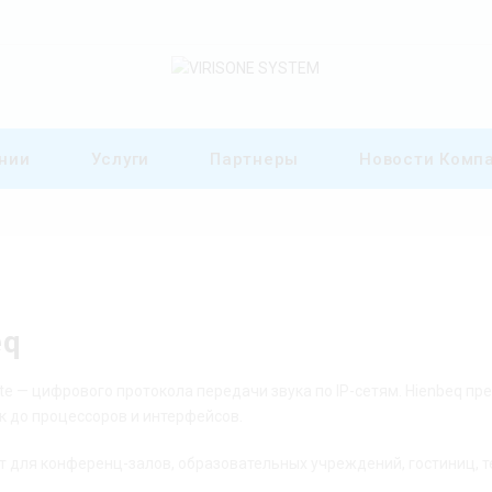
нии
Услуги
Партнеры
Новости Комп
eq
 — цифрового протокола передачи звука по IP-сетям. Hienbeq пр
 до процессоров и интерфейсов.
дят для конференц-залов, образовательных учреждений, гостиниц, т