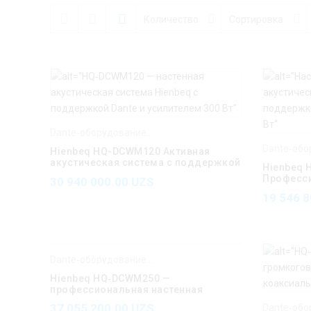
Количество
Сортировка
Dante‑оборудование Hienbeq
,
Hienbeq
Hienbeq HQ-DCWM120 Активная
акустическая система с поддержкой
Hienbeq
Dante 120Вт
Професс
30 940 000.00
UZS
Громкого
19 546 
Dante‑оборудование Hienbeq
,
Hienbeq
Hienbeq HQ‑DCWM250 —
профессиональная настенная
акустическая система Dante
37 055 200.00
UZS