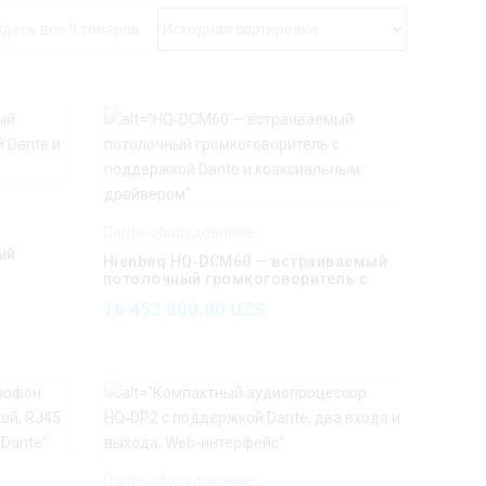
Здесь все 9 товаров
ienbeq
Dante‑оборудование Hienbeq
,
Hienbeq
ый
Hienbeq HQ‑DCM60 — встраиваемый
потолочный громкоговоритель с
поддержкой Dante
16 452 800.00
UZS
ienbeq
Dante‑оборудование Hienbeq
,
Hienbeq