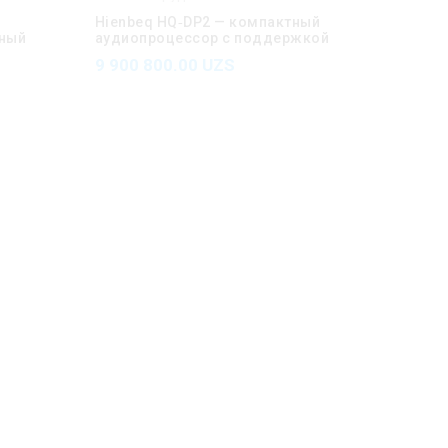
Hienbeq HQ‑DP2 — компактный
ный
аудиопроцессор с поддержкой
nte
Dante
9 900 800.00
UZS