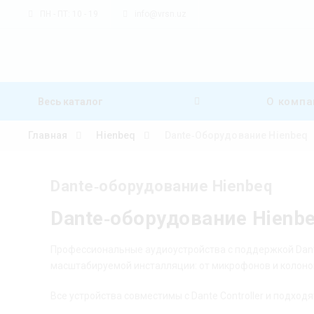
ПН - ПТ: 10 - 19
info@vrsn.uz
О компа
Весь каталог
Главная
Hienbeq
Dante‑оборудование Hienbeq
Dante‑оборудование Hienbeq
Skip to content
Dante‑оборудование Hienb
Профессиональные аудиоустройства с поддержкой Dante
масштабируемой инсталляции: от микрофонов и колонок
Все устройства совместимы с Dante Controller и подхо