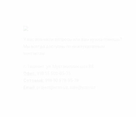
У вас возникли вопросы или вам нужна помощь?
Мы всегда доступны по нижеуказанным
контактам.
г. Ташкент. ул. Мустакиллик шох 88
Офис:
998 55 500-05-75
Сотовый:
998 90 978-95-78
Email:
project@vrsn.uz, sale@vrsn.uz