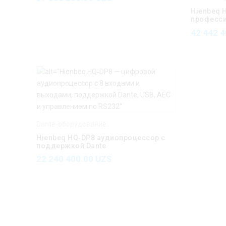
Hienbeq 
професс
громкого
42 442 
Dante
Dante‑оборудование Hienbeq
,
Hienbeq
Hienbeq HQ‑DP8 аудиопроцессор с
поддержкой Dante
22 240 400.00
UZS