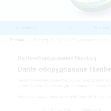
О компа
Весь каталог
Главная
Hienbeq
Dante‑оборудование Hienbeq
Dante‑оборудование Hienbeq
Skip to content
Dante‑оборудование Hienb
Профессиональные аудиоустройства с поддержкой Dante
масштабируемой инсталляции: от микрофонов и колонок
Все устройства совместимы с Dante Controller и подхо
Количество
Сортировка