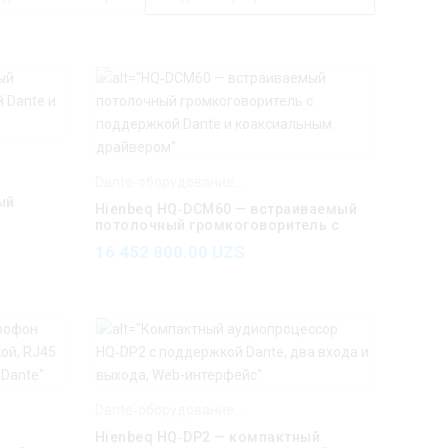
ienbeq
Dante‑оборудование Hienbeq
,
Hienbeq
ый
Hienbeq HQ‑DCM60 — встраиваемый
потолочный громкоговоритель с
поддержкой Dante
16 452 800.00
UZS
ienbeq
Dante‑оборудование Hienbeq
,
Hienbeq
Hienbeq HQ‑DP2 — компактный