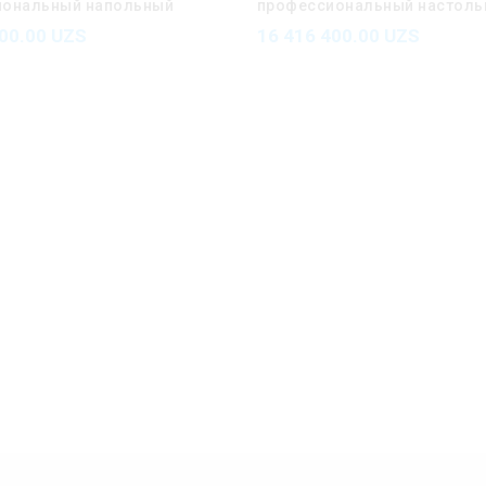
иональный напольный
профессиональный настоль
воритель с поддержкой
микрофон с поддержкой Da
400.00
UZS
16 416 400.00
UZS