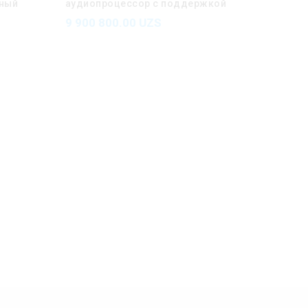
ный
аудиопроцессор с поддержкой
nte
Dante
9 900 800.00
UZS