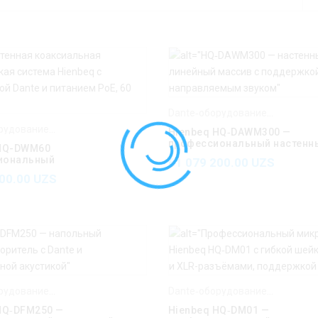
Dante‑оборудование Hienbeq
,
H
Dante‑оборудование Hienbeq
,
Hienbeq
Hienbeq HQ‑DAWM300 —
профессиональный настенн
 HQ-DWM60
громкоговоритель с Dante
иональный
61 079 200.00
UZS
воритель (колонка)
800.00
UZS
Dante‑оборудование Hienbeq
,
Hienbeq
Dante‑оборудование Hienbeq
,
H
HQ‑DFM250 —
Hienbeq HQ‑DM01 —