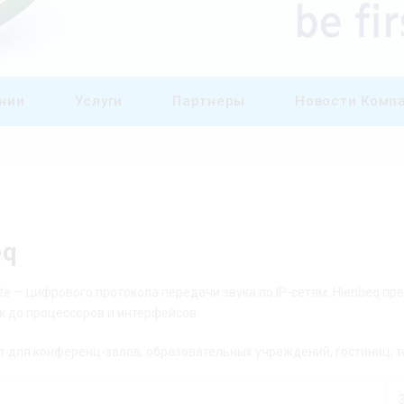
нии
Услуги
Партнеры
Новости Комп
eq
 — цифрового протокола передачи звука по IP-сетям. Hienbeq пр
 до процессоров и интерфейсов.
дят для конференц-залов, образовательных учреждений, гостиниц, т