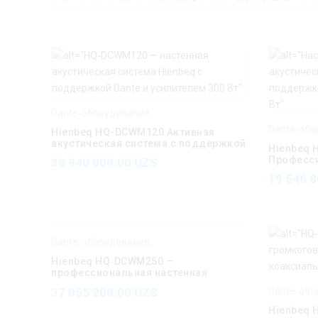
Dante‑оборудование Hienbeq
,
Hienbeq
Hienbeq HQ-DCWM120 Активная
акустическая система с поддержкой
Hienbeq
Dante 120Вт
Професс
30 940 000.00
UZS
Громкого
19 546 
Dante‑оборудование Hienbeq
,
Hienbeq
Hienbeq HQ‑DCWM250 —
профессиональная настенная
акустическая система Dante
37 055 200.00
UZS
Hienbeq 